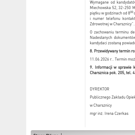
Wymagane od kandydatów 
Miechowska 52, 32-250 Mi
00
piątku w godzinach od 8
i numer telefonu kontak
Zdrowotnej w Charsznicy”.
O zachowaniu terminu de
Nadesłanych dokumentów 
kandydaci zostaną powiad
8. Przewidywany termin ro
11.06.2026 r.. Termin moż
9. Informacji w sprawie
Charsznica pok. 205, tel. 
DYREKTOR
Publicznego Zakładu Opiek
w Charsznicy
mgr inż. Irena Czerkas