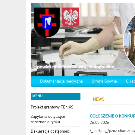
Dokumentacja medyczna
Strona Główna
O Je
MENU
NEWS
Projekt grantowy FEnIKS
OGŁOSZENIE O KONKURS
Zapytania dotyczące
rozeznania rynku
26.05.2026
/_portals_/pzoz.charszn
Deklaracja dostępności