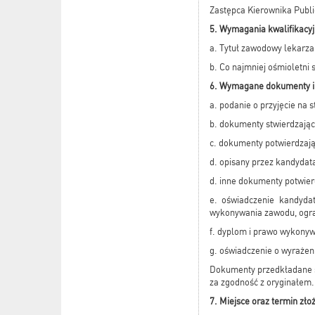
Zastępca Kierownika Publi
5. Wymagania kwalifikacy
a. Tytuł zawodowy lekarza, 
b. Co najmniej ośmioletni 
6. Wymagane dokumenty i 
a. podanie o przyjęcie na
b. dokumenty stwierdzają
c. dokumenty potwierdzaj
d. opisany przez kandydat
d. inne dokumenty potwier
e. oświadczenie kandyd
wykonywania zawodu, ogra
f. dyplom i prawo wykonyw
g. oświadczenie o wyraże
Dokumenty przedkładane s
za zgodność z oryginałem.
7. Miejsce oraz termin z