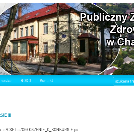
dnostce
RODO
Kontakt
IE !!!
ica.pl/CKFiles/OGŁOSZENIE_O_KONKURSIE.pdf