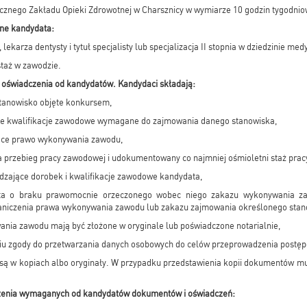
cznego Zakładu Opieki Zdrowotnej w Charsznicy w wymiarze 10 godzin tygodnio
jne kandydata:
lekarza dentysty i tytuł specjalisty lub specjalizacja II stopnia w dziedzinie med
staż w zawodzie.
oświadczenia od kandydatów. Kandydaci składają:
 stanowisko objęte konkursem,
ce kwalifikacje zawodowe wymagane do zajmowania danego stanowiska,
ące prawo wykonywania zawodu,
a przebieg pracy zawodowej i udokumentowany co najmniej ośmioletni staż prac
dzające dorobek i kwalifikacje zawodowe kandydata,
ata o braku prawomocnie orzeczonego wobec niego zakazu wykonywania za
niczenia prawa wykonywania zawodu lub zakazu zajmowania określonego stan
ania zawodu mają być złożone w oryginale lub poświadczone notarialnie,
niu zgody do przetwarzania danych osobowych do celów przeprowadzenia post
ą w kopiach albo oryginały. W przypadku przedstawienia kopii dokumentów m
łożenia wymaganych od kandydatów dokumentów i oświadczeń: