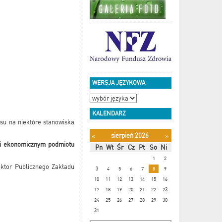
WERSJA JĘZYKOWA
KALENDARZ
su na niektóre stanowiska
sierpień 2026
«
»
m i ekonomicznym podmiotu
Pn
Wt
Śr
Cz
Pt
So
Ni
1
2
ektor Publicznego Zakładu
3
4
5
6
7
8
9
10
11
12
13
14
15
16
17
18
19
20
21
22
23
24
25
26
27
28
29
30
31