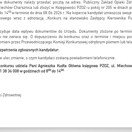
dokumenty należy przesłać pocztą na adres: Publiczny Zakład Opieki Zdro
echów-Charsznica lub złożyć w Księgowości PZOZ-u pokój nr 205 w dniach pra
00
do 14
w terminie do dnia 08.06.2026 r. Na kopercie kandydat umieszcza swoje 
towego wraz z adnotacją „Konkurs na stanowisko Zastępcy Kierownika Pu
cyduje data wpływu dokumentów do Urzędu. Dokumenty złożone po termini
nie zwraca się. O dopuszczeniu do konkursu oraz o terminie i miejscu p
omieni przez Przewodniczącego Komisji Konkursowej odrębnym pismem lub tele
zpatrzenia zgłoszonych kandydatur:
e ulec zmianie, o czym kandydaci zostaną powiadomieni telefonicznie.
 konkursu udziela Pani Agnieszka Kudła Główna księgowa PZOZ, ul. Miecho
00
00.
41 38 36 008 w godzinach od 8
do 14
i Zdrowotnej