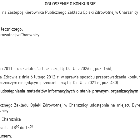
OGŁOSZENIE O KONKURSIE
na Zastępcę Kierownika Publicznego Zakładu Opieki Zdrowotnej w Charsznicy
 leczniczego:
drowotnej w Charsznicy
 2011 r. o działalności leczniczej (tj. Dz. U. z 2026 r., poz. 156),
ra Zdrowia z dnia 6 lutego 2012 r. w sprawie sposobu przeprowadzania konkur
czniczym niebędącym przedsiębiorcą (tj. Dz. U. z 2021 r., poz. 430).
 udostępniania materiałów informacyjnych o stanie prawnym, organizacyjny
icznego Zakładu Opieki Zdrowotnej w Charsznicy udostępnia na miejscu Dyr
znicy
0 Charsznica
00
00
nach od 8
do 15
.
kursem: