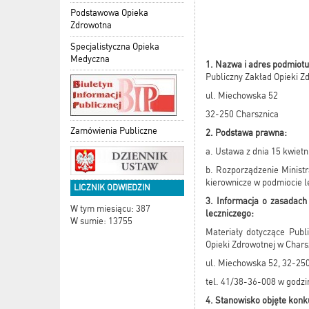
Podstawowa Opieka
Zdrowotna
Specjalistyczna Opieka
Medyczna
1. Nazwa i adres podmiotu
Publiczny Zakład Opieki Z
ul. Miechowska 52
32-250 Charsznica
Zamówienia Publiczne
2. Podstawa prawna:
a. Ustawa z dnia 15 kwietnia
b. Rozporządzenie Minist
kierownicze w podmiocie le
LICZNIK ODWIEDZIN
3. Informacja o zasadach
W tym miesiącu: 387
leczniczego:
W sumie: 13755
Materiały dotyczące Publ
Opieki Zdrowotnej w Chars
ul. Miechowska 52, 32-25
tel. 41/38-36-008 w godzi
4. Stanowisko objęte kon