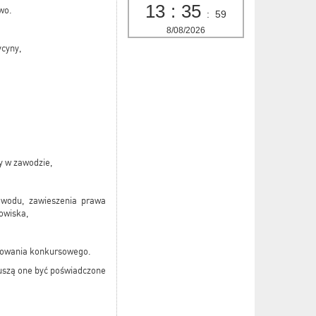
13
:
36
wo.
:
00
8/08/2026
ycyny,
y w zawodzie,
wodu, zawieszenia prawa
owiska,
ępowania konkursowego.
uszą one być poświadczone