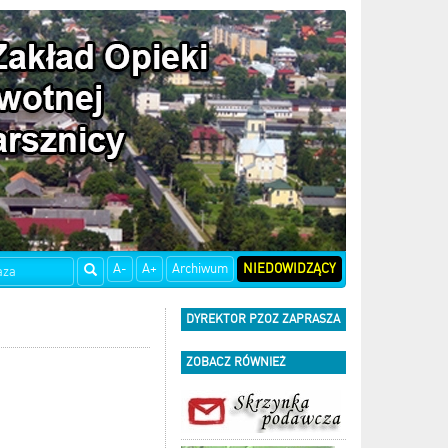
A-
A+
Archiwum
NIEDOWIDZĄCY
DYREKTOR PZOZ ZAPRASZA
ZOBACZ RÓWNIEŻ