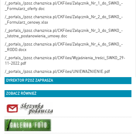
/_portals_/pzoz.charsznica.pl/CKFiles/Załącznik_Nr_1_do_SWKO_-
_Formularz_oferty.doc
/_portals_/pzoz.charsznica.pl/CKFiles/Załącznik_Nr_2_do_SWKO_-
_Formularz_cenowy.xlsx
/_portals_/pzoz.charsznica.pl/CKFiles/Załącznik_Nr_3_do_SWKO_-
_Istotne_postanowienia_umowy.doc
/_portals_/pzoz.charsznica.pl/CKFiles/Załącznik_Nr_4_do_SWKO_-
_RODO.docx
/_portals_/pzoz.charsznica.pl/CKFiles/Wyjaśnienia_treści_SWKO_29-
11-2022.pdf
/_portals_/pzoz.charsznica.pl/CKFiles/UNIEWAŻNIENIE.pdf
DYREKTOR PZOZ ZAPRASZA
ZOBACZ RÓWNIEŻ