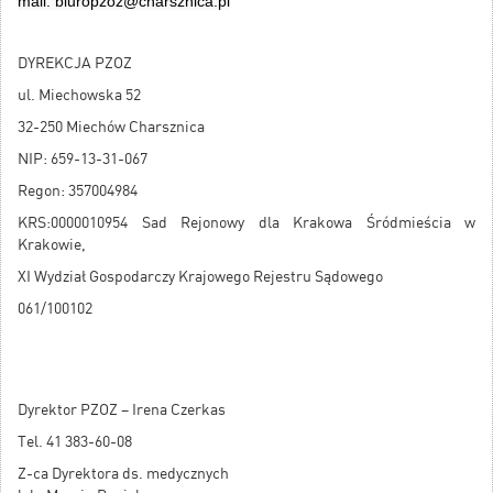
mail: biuropzoz@charsznica.pl
DYREKCJA PZOZ
ul. Miechowska 52
32-250 Miechów Charsznica
NIP: 659-13-31-067
Regon: 357004984
KRS:0000010954 Sad Rejonowy dla Krakowa Śródmieścia w
Krakowie,
XI Wydział Gospodarczy Krajowego Rejestru Sądowego
061/100102
Dyrektor PZOZ – Irena Czerkas
Tel. 41 383-60-08
Z-ca Dyrektora ds. medycznych